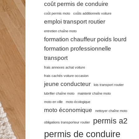
coût permis de conduire
coût permis moto
coûts additionnels voiture
emploi transport routier
entretien chaîne moto
formation chauffeur poids lourd
formation professionnelle
transport
frais annexes achat voiture
frais cachés voiture occasion
jeune conducteur
lois transport routier
lubrifier chaîne moto
maintenir chaîne moto
moto en ville
moto écologique
moto économique
nettoyer chaîne moto
permis a2
obligations transporteur routier
permis de conduire