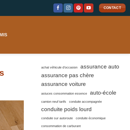
CONTACT
MIS
assurance auto
achat véhicule d’occasion
s
assurance pas chère
assurance voiture
auto-école
astuces consommation essence
camion neuf tarifs
conduite accompagnée
conduite poids lourd
conduite sur autoroute
conduite économique
consommation de carburant