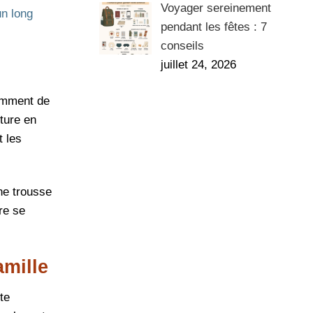
Voyager sereinement
un long
pendant les fêtes : 7
conseils
juillet 24, 2026
samment de
ture en
t les
ne trousse
re se
amille
te