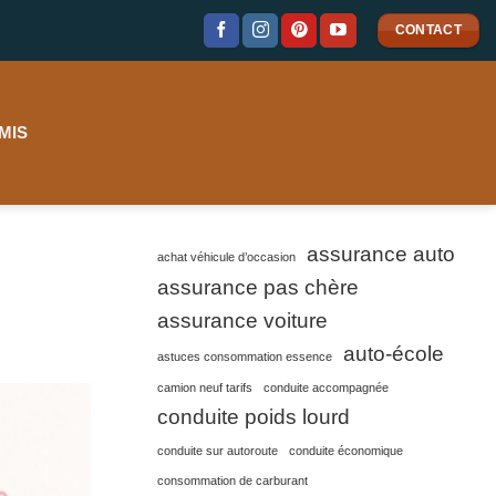
CONTACT
MIS
assurance auto
achat véhicule d’occasion
assurance pas chère
assurance voiture
auto-école
astuces consommation essence
camion neuf tarifs
conduite accompagnée
conduite poids lourd
conduite sur autoroute
conduite économique
consommation de carburant