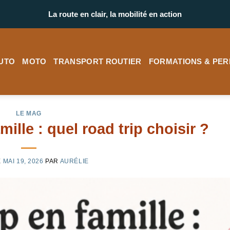
La route en clair, la mobilité en action
UTO
MOTO
TRANSPORT ROUTIER
FORMATIONS & PER
LE MAG
ille : quel road trip choisir ?
E
MAI 19, 2026
PAR
AURÉLIE