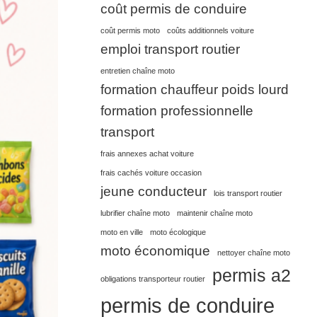
coût permis de conduire
coût permis moto
coûts additionnels voiture
emploi transport routier
entretien chaîne moto
formation chauffeur poids lourd
formation professionnelle
transport
frais annexes achat voiture
frais cachés voiture occasion
jeune conducteur
lois transport routier
lubrifier chaîne moto
maintenir chaîne moto
moto en ville
moto écologique
moto économique
nettoyer chaîne moto
permis a2
obligations transporteur routier
permis de conduire