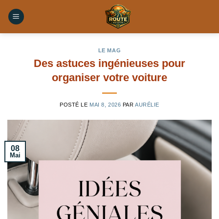
Skip
to
content
LE MAG
Des astuces ingénieuses pour
organiser votre voiture
POSTÉ LE
MAI 8, 2026
PAR
AURÉLIE
08
Mai