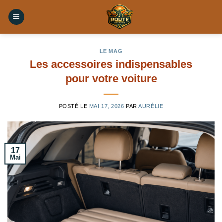
Skip
to
content
LE MAG
Les accessoires indispensables
pour votre voiture
POSTÉ LE
MAI 17, 2026
PAR
AURÉLIE
17
Mai