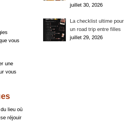
juillet 30, 2026
La checklist ultime pour
un road trip entre filles
gies
juillet 29, 2026
 que vous
er une
our vous
ues
du lieu où
se réjouir