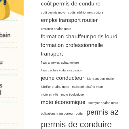
coût permis de conduire
coût permis moto
coûts additionnels voiture
emploi transport routier
entretien chaîne moto
formation chauffeur poids lourd
formation professionnelle
transport
frais annexes achat voiture
frais cachés voiture occasion
jeune conducteur
lois transport routier
lubrifier chaîne moto
maintenir chaîne moto
moto en ville
moto écologique
moto économique
nettoyer chaîne moto
permis a2
obligations transporteur routier
permis de conduire