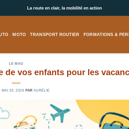
La route en clair, la mobilité en action
UTO
MOTO
TRANSPORT ROUTIER
FORMATIONS & PER
LE MAG
e de vos enfants pour les vacan
E
MAI 30, 2026
PAR
AURÉLIE