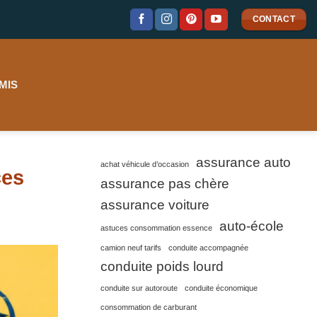
CONTACT
MIS
assurance auto
achat véhicule d’occasion
ces
assurance pas chère
assurance voiture
auto-école
astuces consommation essence
camion neuf tarifs
conduite accompagnée
conduite poids lourd
conduite sur autoroute
conduite économique
consommation de carburant