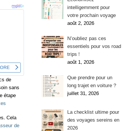
intelligemment pour
votre prochain voyage
août 2, 2026
N’oubliez pas ces
essentiels pour vos road
trips !
août 1, 2026
Que prendre pour un
cs de
long trajet en voiture ?
soin sans
juillet 31, 2026
te étape
ces
La checklist ultime pour
es. Cela
des voyages sereins en
asseur de
2026