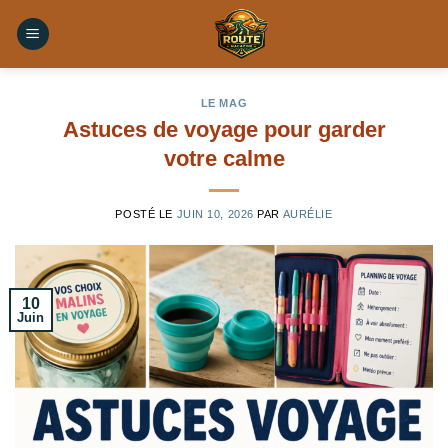
Skip
to
content
LE MAG
Astuces de voyage pour garder
votre calme
POSTÉ LE
JUIN 10, 2026
PAR
AURÉLIE
10
Juin