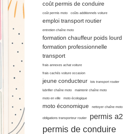
coût permis de conduire
coût permis moto
coûts additionnels voiture
emploi transport routier
entretien chaîne moto
formation chauffeur poids lourd
formation professionnelle
transport
frais annexes achat voiture
frais cachés voiture occasion
jeune conducteur
lois transport routier
lubrifier chaîne moto
maintenir chaîne moto
moto en ville
moto écologique
moto économique
nettoyer chaîne moto
permis a2
obligations transporteur routier
permis de conduire