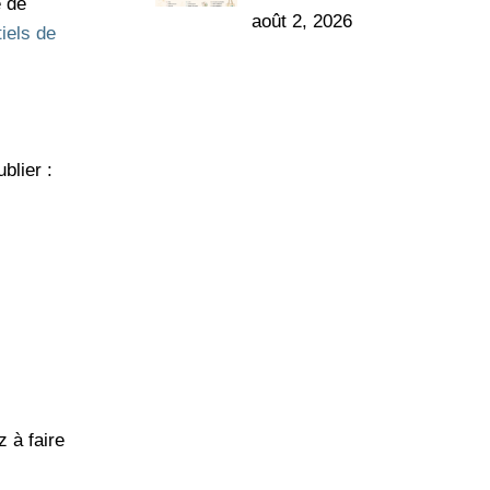
é de
août 2, 2026
iels de
blier :
 à faire