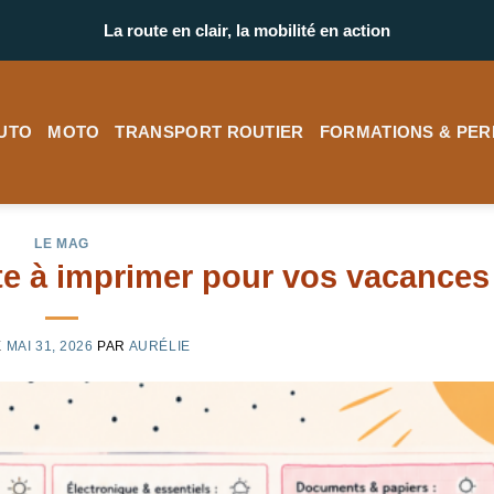
La route en clair, la mobilité en action
UTO
MOTO
TRANSPORT ROUTIER
FORMATIONS & PER
LE MAG
te à imprimer pour vos vacances
E
MAI 31, 2026
PAR
AURÉLIE