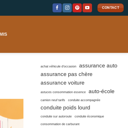
CONTACT
MIS
assurance auto
achat véhicule d’occasion
assurance pas chère
assurance voiture
auto-école
astuces consommation essence
camion neuf tarifs
conduite accompagnée
conduite poids lourd
conduite sur autoroute
conduite économique
consommation de carburant