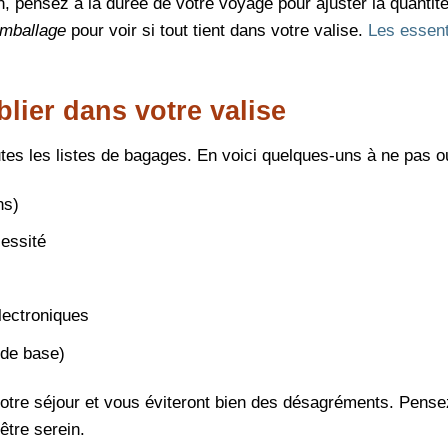
, pensez à la durée de votre voyage pour ajuster la quantit
emballage
pour voir si tout tient dans votre valise.
Les essent
lier dans votre valise
utes les listes de bagages. En voici quelques-uns à ne pas ou
ns)
cessité
lectroniques
 de base)
otre séjour et vous éviteront bien des désagréments. Pensez
 être serein.