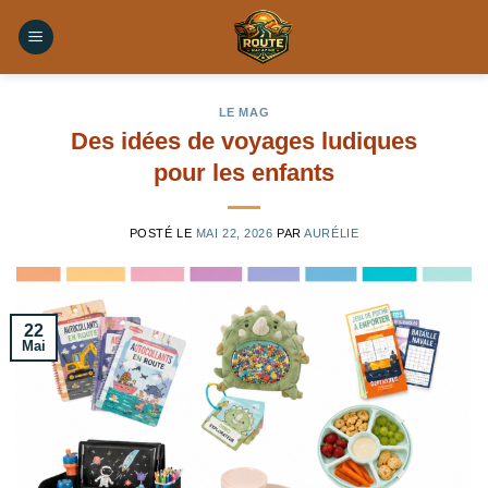
Skip
to
content
LE MAG
Des idées de voyages ludiques
pour les enfants
POSTÉ LE
MAI 22, 2026
PAR
AURÉLIE
22
Mai