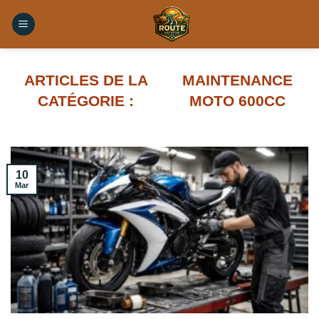
Skip
to
content
MAINTENANCE
MOTO 600CC
10
Mar